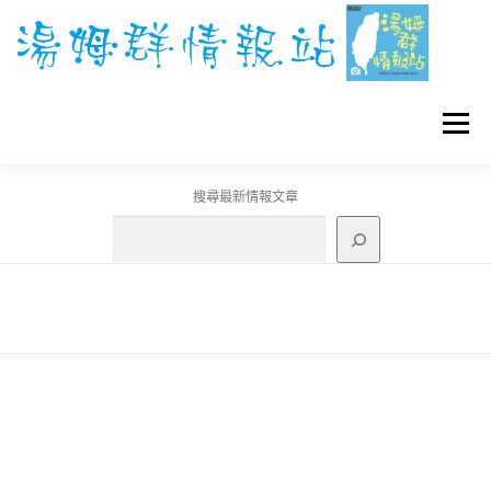
跳
至
主
要
內
容
選單
搜尋最新情報文章
GO團體戰BOSS
寶可夢工具
寶可夢
3C資訊
刊登聯繫