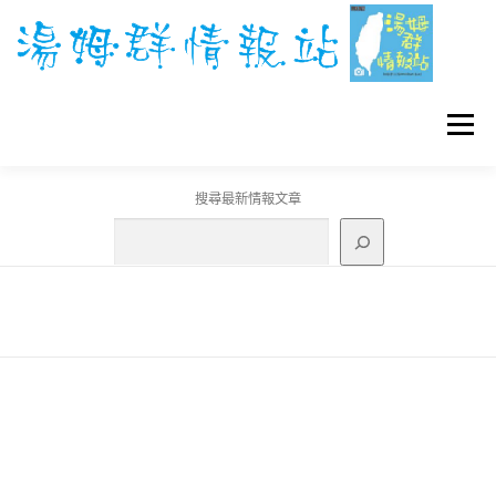
跳
至
主
要
內
容
選單
搜尋最新情報文章
GO團體戰BOSS
寶可夢工具
寶可夢
3C資訊
刊登聯繫