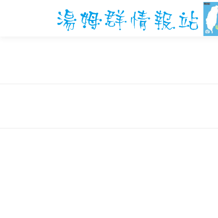
跳
至
主
要
內
容