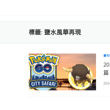
標籤:
鹽水風華再現
寶可
20
篇
202