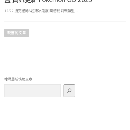
12/22 捷克羅姆&超級冰鬼護 團體戰 對戰聯盟 …
文
章
較舊的文章
導
覽
搜尋最新情報文章