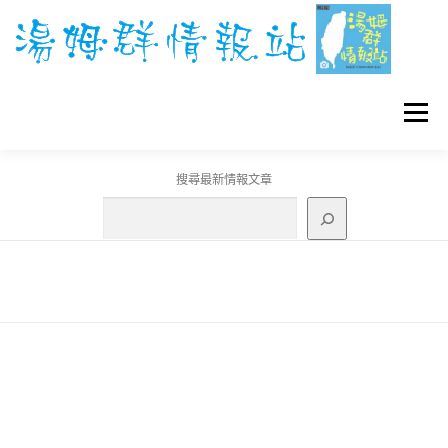
跳
至
主
要
內
容
選單
搜尋最新情報文章
GO團體戰BOSS
寶可夢工具
寶可夢
3C資訊
刊登聯繫