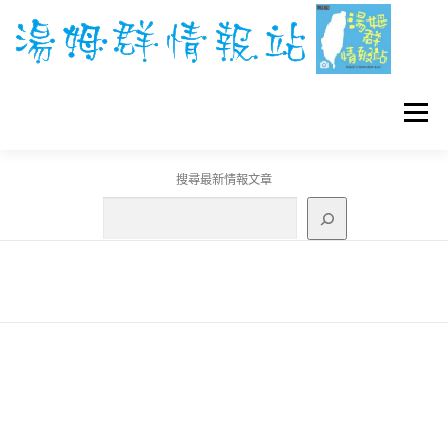
跳
至
主
要
內
容
選單
搜尋最新情報文章
GO團體戰BOSS
寶可夢工具
寶可夢
3C資訊
刊登聯繫