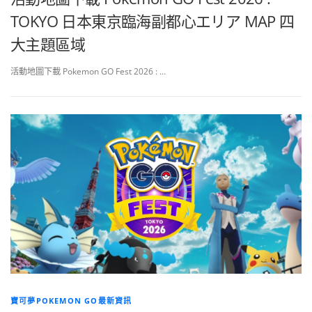
TOKYO 日本東京臨海副都心エリア MAP 四
大主題區域
活動地圖下載 Pokemon GO Fest 2026 : …
寶可夢POKEMON GO最新資訊