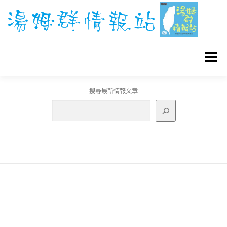
跳
至
主
要
內
容
選單
搜尋最新情報文章
GO團體戰BOSS
寶可夢工具
寶可夢
3C資訊
刊登聯繫