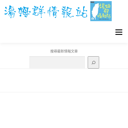
跳
至
主
要
內
容
選單
搜尋最新情報文章
GO團體戰BOSS
寶可夢工具
寶可夢
3C資訊
刊登聯繫