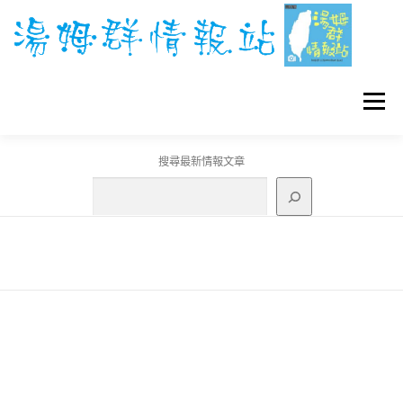
跳
至
主
要
內
容
選單
搜尋最新情報文章
GO團體戰BOSS
寶可夢工具
寶可夢
3C資訊
刊登聯繫