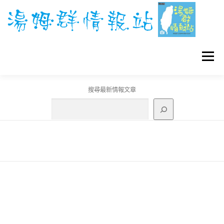
跳
至
主
要
內
容
選單
搜尋最新情報文章
GO團體戰BOSS
寶可夢工具
寶可夢
3C資訊
刊登聯繫