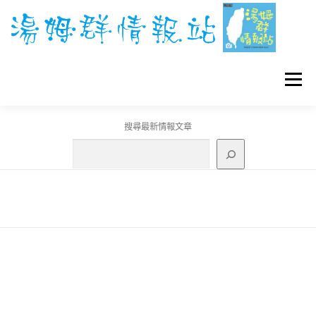
跳
至
主
要
內
容
選單
搜尋最新情報文章
GO團體戰BOSS
寶可夢工具
寶可夢
3C資訊
刊登聯繫