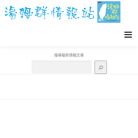
跳
至
主
要
內
容
選單
搜尋最新情報文章
GO團體戰BOSS
寶可夢工具
寶可夢
3C資訊
刊登聯繫