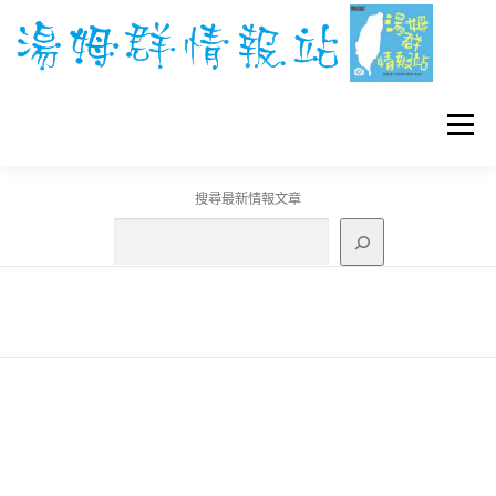
跳
至
主
要
內
容
選單
搜尋最新情報文章
GO團體戰BOSS
寶可夢工具
寶可夢
3C資訊
刊登聯繫