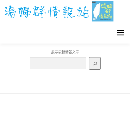
跳
至
主
要
內
容
選單
搜尋最新情報文章
GO團體戰BOSS
寶可夢工具
寶可夢
3C資訊
刊登聯繫