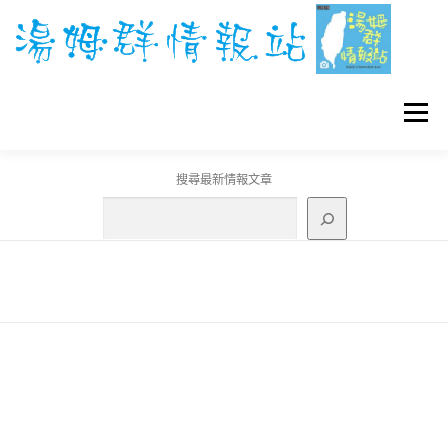
跳
至
主
要
內
容
選單
搜尋最新情報文章
GO團體戰BOSS
寶可夢工具
寶可夢
3C資訊
刊登聯繫