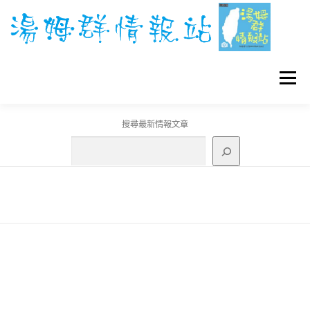
跳
至
主
要
內
容
選單
搜尋最新情報文章
GO團體戰BOSS
寶可夢工具
寶可夢
3C資訊
刊登聯繫