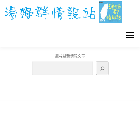
跳
至
主
要
內
容
選單
搜尋最新情報文章
GO團體戰BOSS
寶可夢工具
寶可夢
3C資訊
刊登聯繫