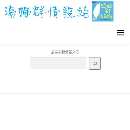
跳
至
主
要
內
容
選單
搜尋最新情報文章
GO團體戰BOSS
寶可夢工具
寶可夢
3C資訊
刊登聯繫