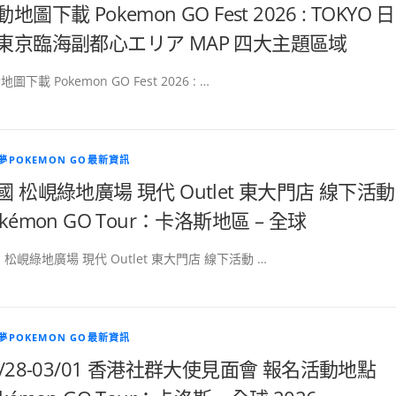
地圖下載 Pokemon GO Fest 2026 : TOKYO 日
東京臨海副都心エリア MAP 四大主題區域
圖下載 Pokemon GO Fest 2026 : …
夢POKEMON GO最新資訊
國 松峴綠地廣場 現代 Outlet 東大門店 線下活動
okémon GO Tour：卡洛斯地區 – 全球
 松峴綠地廣場 現代 Outlet 東大門店 線下活動 …
夢POKEMON GO最新資訊
2/28-03/01 香港社群大使見面會 報名活動地點