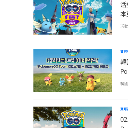
活動
本
活動地
寶可
韓
P
韓國
寶可
0