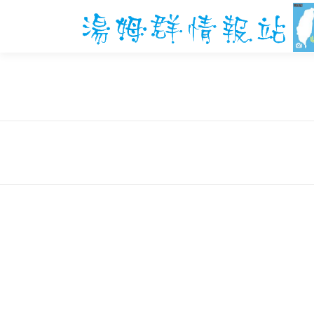
跳
至
主
要
內
容