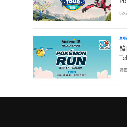
Po
02
寶可
韓
Te
韓國首