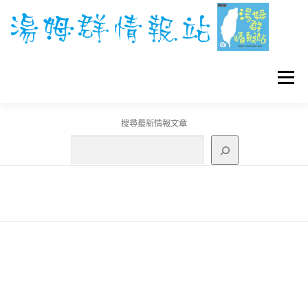
跳
至
主
要
內
容
選單
搜尋最新情報文章
GO團體戰BOSS
寶可夢工具
寶可夢
3C資訊
刊登聯繫