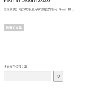
蘑菇戰 提升戰力攻略 皮克敏攻略教學參考 Pikmin Bl …
文
章
較舊的文章
導
覽
搜尋最新情報文章