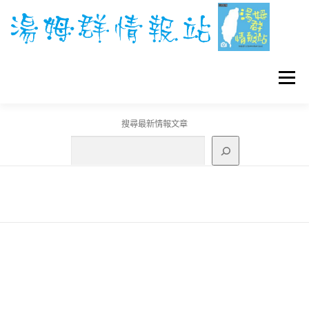
跳
至
主
要
內
容
選單
搜尋最新情報文章
GO團體戰BOSS
寶可夢工具
寶可夢
3C資訊
刊登聯繫