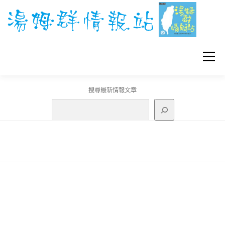
跳
至
主
要
內
容
選單
搜尋最新情報文章
GO團體戰BOSS
寶可夢工具
寶可夢
3C資訊
刊登聯繫