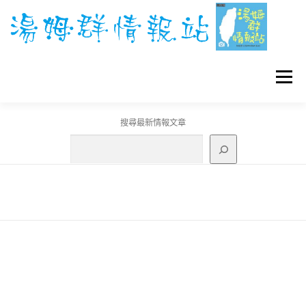
跳
至
主
要
內
容
選單
搜尋最新情報文章
GO團體戰BOSS
寶可夢工具
寶可夢
3C資訊
刊登聯繫