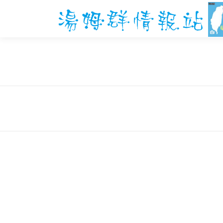
跳
至
主
要
內
容