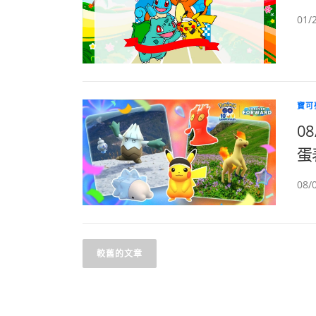
01/
寶可
0
蛋表
08
文
較舊的文章
章
導