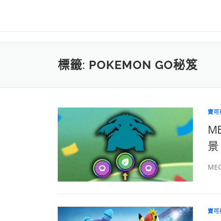
標籤:
POKEMON GO秘笈
寶可
M
景 
ME
寶可