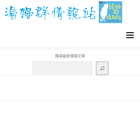
跳
至
主
要
內
容
選單
搜尋最新情報文章
GO團體戰BOSS
寶可夢工具
寶可夢
3C資訊
刊登聯繫