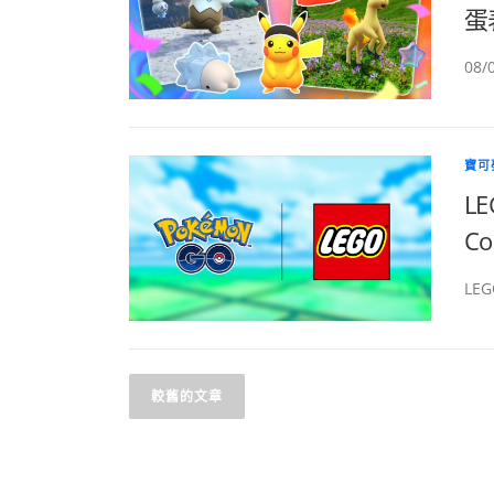
蛋表
08
寶可
L
Co
LEG
文
較舊的文章
章
導