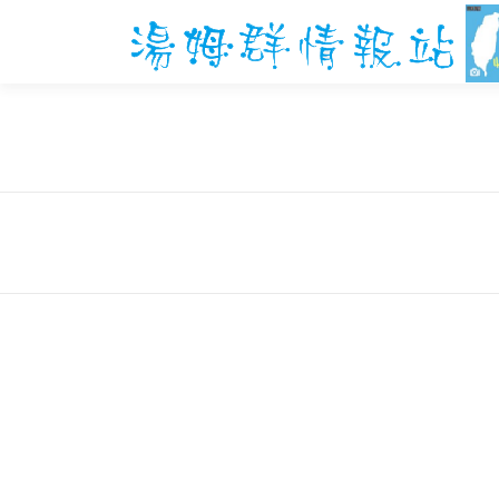
跳
至
主
要
內
容