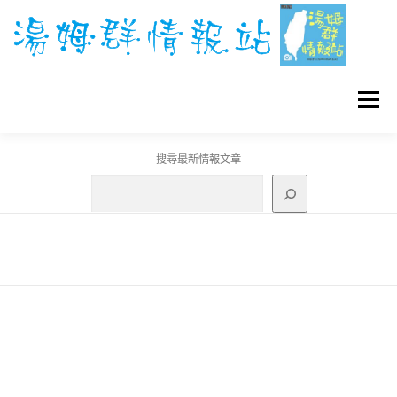
跳
至
主
要
內
容
選單
搜尋最新情報文章
GO團體戰BOSS
寶可夢工具
寶可夢
3C資訊
刊登聯繫