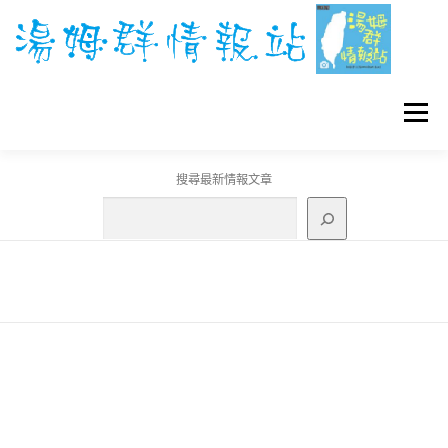
跳
至
主
要
內
容
選單
搜尋最新情報文章
GO團體戰BOSS
寶可夢工具
寶可夢
3C資訊
刊登聯繫