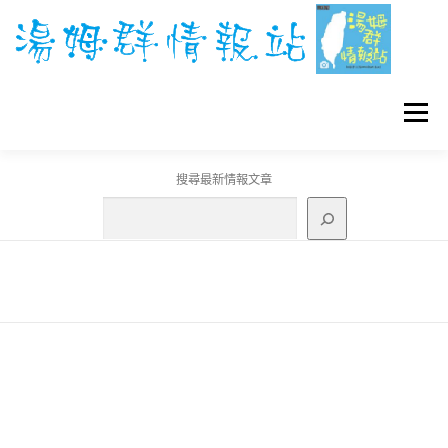
跳
至
主
要
內
容
選單
搜尋最新情報文章
GO團體戰BOSS
寶可夢工具
寶可夢
3C資訊
刊登聯繫