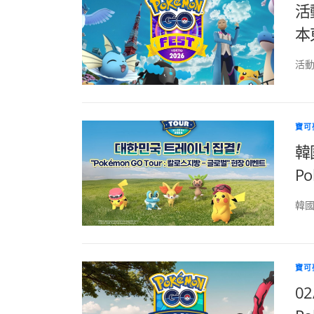
活動
本
活動地
寶可
韓
P
韓國
寶可
0