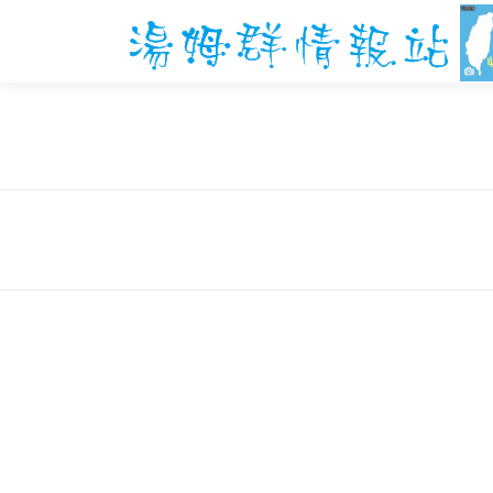
跳
至
主
要
內
容