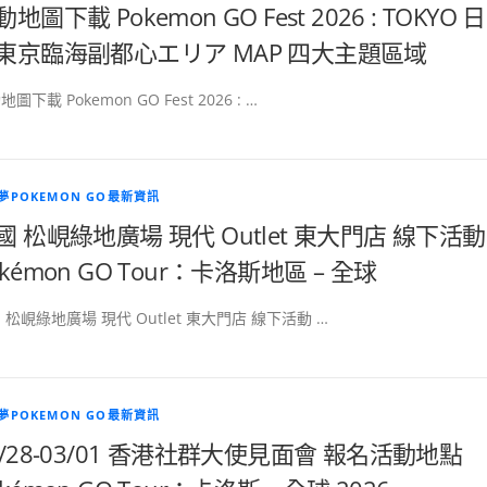
地圖下載 Pokemon GO Fest 2026 : TOKYO 日
東京臨海副都心エリア MAP 四大主題區域
圖下載 Pokemon GO Fest 2026 : …
夢POKEMON GO最新資訊
國 松峴綠地廣場 現代 Outlet 東大門店 線下活動
okémon GO Tour：卡洛斯地區 – 全球
 松峴綠地廣場 現代 Outlet 東大門店 線下活動 …
夢POKEMON GO最新資訊
2/28-03/01 香港社群大使見面會 報名活動地點