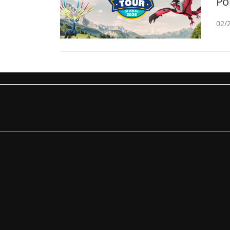
Po
02