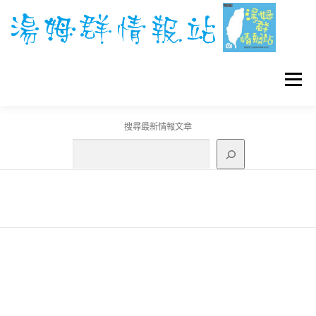
跳
至
主
要
內
容
選單
搜尋最新情報文章
GO團體戰BOSS
寶可夢工具
寶可夢
3C資訊
刊登聯繫