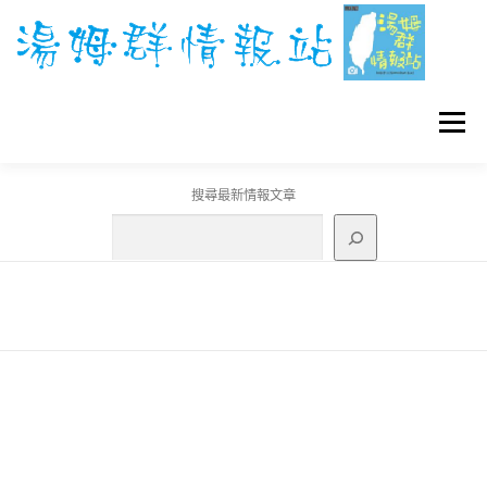
跳
至
主
要
內
容
選單
搜尋最新情報文章
GO團體戰BOSS
寶可夢工具
寶可夢
3C資訊
刊登聯繫