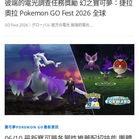
彼端的電光調查任務獎勵 幻之寶可夢：捷拉
奧拉 Pokemon GO Fest 2026 全球
GO Fest 2026：グローバル 彼方の電光 彼端的電光 …
寶可夢POKEMON GO最新資訊
06/10 最新寶可夢各屬性推薦配招技能 團體