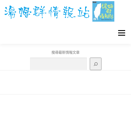
跳
至
主
要
內
容
選單
搜尋最新情報文章
GO團體戰BOSS
寶可夢工具
寶可夢
3C資訊
刊登聯繫