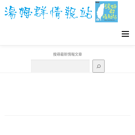
跳
至
主
要
內
容
選單
搜尋最新情報文章
GO團體戰BOSS
寶可夢工具
寶可夢
3C資訊
刊登聯繫