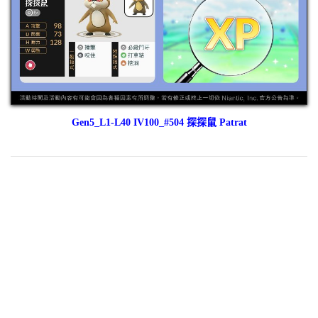
Gen5_L1-L40 IV100_#504 探探鼠 Patrat