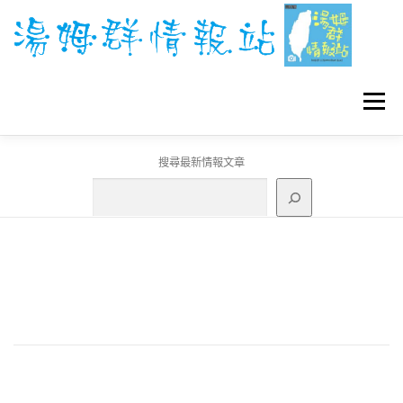
跳
至
主
要
內
容
選單
搜尋最新情報文章
GO團體戰BOSS
寶可夢工具
寶可夢
3C資訊
刊登聯繫