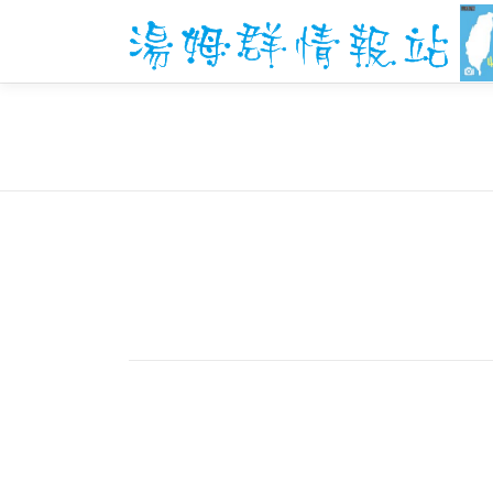
跳
至
主
要
內
容