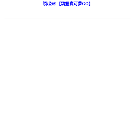
領起來!【精靈寶可夢GO】