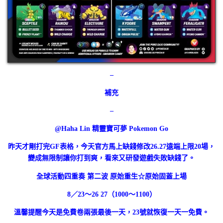
–
補充
–
@Haha Lin
精靈寶可夢 Pokemon Go
昨天才剛打完GF表格，今天官方馬上缺錢修改26.27遠端上限20場，
變成無限制讓你打到爽，看來又研發遊戲失敗缺錢了。
全球活動四重奏 第二波 原始重生☆原始固蓋上場
8／23～26 27（1000～1100）
溫馨提醒今天是免費卷兩張最後一天，23號就恢復一天一免費。