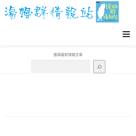
跳
至
主
要
內
容
選單
搜尋最新情報文章
GO團體戰BOSS
寶可夢工具
寶可夢
3C資訊
刊登聯繫