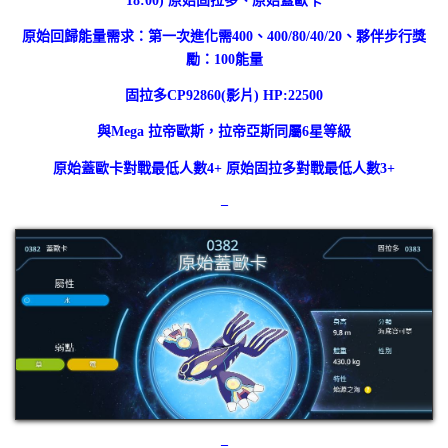
18:00) 原始固拉多、原始蓋歐卡
原始回歸能量需求：第一次進化需400、400/80/40/20、夥伴步行獎
勵：100能量
固拉多CP92860(
影片
) HP:22500
與Mega 拉帝歐斯，拉帝亞斯同屬6星等級
原始蓋歐卡對戰最低人數4+ 原始固拉多對戰最低人數3+
–
–