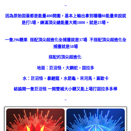
–
因為原始固蓋都是能量400開圖，基本上輸出拿到穩穩80能量來說就
是打5場，練滿頂尖總能量大概1800，就是23場。
一隻296糖果 搭配頂尖超進化全捕獲就是37場 不搭配頂尖超進化全
捕獲就是50場
搭配的頂尖超進化
地面：巨沼怪，大鋼蛇，固拉多
水：巨沼怪，暴鯉龍，水箭龜，呆河馬，蓋歐卡
結論開一隻巨沼怪 一開雙補大小糖又能上場打固拉多多棒
–