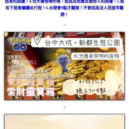
送者的困擾！
4.勿大聲喧嘩吵鬧，造成其他寶友跟旁人的困擾！
5.假
如下雨會繼續此行程！
6.水燈會9點才離開！不會因為沒人而提早離
開！
–
–