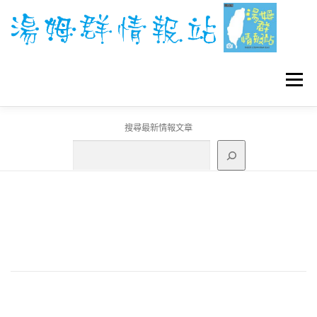
跳
至
主
要
內
容
選單
搜尋最新情報文章
GO團體戰BOSS
寶可夢工具
寶可夢
3C資訊
刊登聯繫