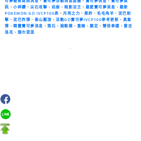
可夢最新資訊消息
、
寶可夢活動消息提醒
、
寶可夢消息
、
寶可夢資
訊
、
小碎鑽
、
尖石攻擊
、
岩崩
、
暗影沼王
、
最愛寶可夢消息
、
最新
POKEMON GO IVCP100表
、
月亮之力
、
欺詐
、
毛毛角羊
、
泥巴射
擊
、
泥巴炸彈
、
泰山壓頂
、
活動GO寶可夢IVCP100參考更新
、
真氣
彈
、
精靈寶可夢消息
、
落石
、
過動猿
、
重踏
、
鎖定
、
雙倍奉還
、
雷吉
洛克
、
頭巾混混
-