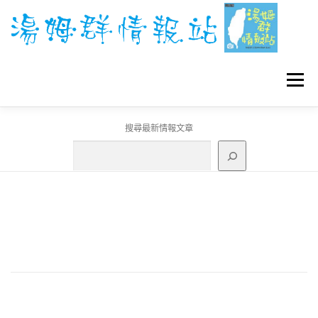
跳
至
主
要
內
容
選單
搜尋最新情報文章
GO團體戰BOSS
寶可夢工具
寶可夢
3C資訊
刊登聯繫