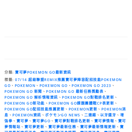
分類:
寶可夢POKEMON GO最新資訊
標籤:
07/14 超級聯盟REMIX推薦寶可夢陣容配招技能POKEMON
GO
、
POKEMON
、
POKEMON GO
、
POKEMON GO 2023
、
POKEMON GO 新聞
、
POKEMON GO 最新任務獎勵表
、
POKEMON GO 解析情報資訊
、
POKEMON GO對戰排名更新
、
POKEMON GO新功能
、
POKEMON GO課題團體戰CP表更新
、
POKEMON GO配招技能推薦更新
、
POKEMON更新
、
POKEMON消
息
、
POKEMON資訊
、
ポケモンGO NEWS
、
二連踢
、
以牙還牙
、
增
強拳
、
寶可夢
、
寶可夢GO
、
寶可夢對戰排名更新
、
寶可夢情報
、
寶可
夢情報站
、
寶可夢更新
、
寶可夢最新任務
、
寶可夢最新情報更新
、
寶