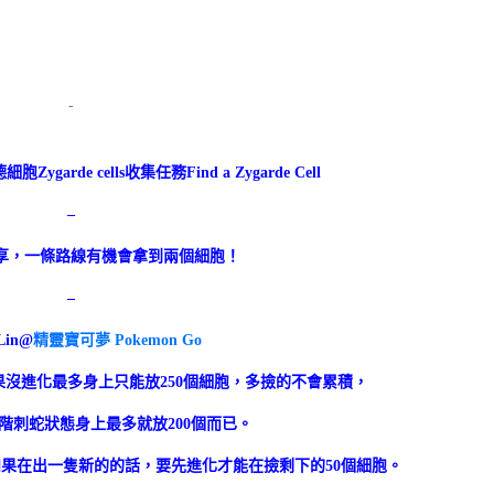
-
德細胞
Zygarde
cells收集任務Find a Zygarde Cell
–
享，一條路線有機會拿到兩個細胞！
–
Lin@
精靈寶可夢 Pokemon Go
沒進化最多身上只能放250個細胞，多撿的不會累積，
階刺蛇狀態身上最多就放200個而已。
果在出一隻新的的話，要先進化才能在撿剩下的50個細胞。