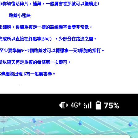
非你缺復活碎片，補藥，一般厲害卷那就可以繼續走）
路線小秘訣
出細胞，後續重複走一樣的路線機率會變非常低，
完成所以直接在終點等即可），少部分在路途之間。
至少要準備5～7個路線才可以穩穩拿一天3細胞的扣打。
，所以隔天再走重複的每條第一次即可。
5.6條細胞出現 6有一般厲害卷。
–