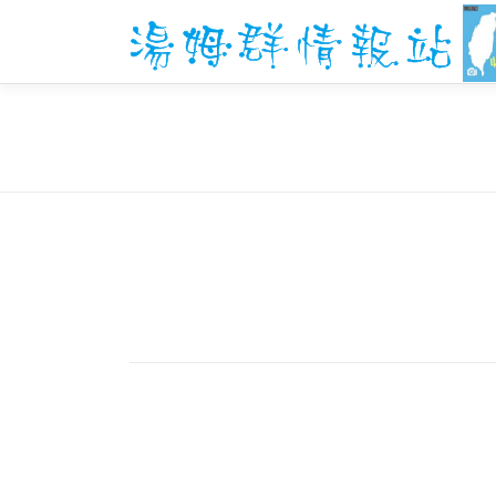
跳
至
主
要
內
容