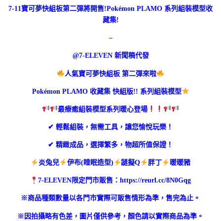
7-11寶可夢快組板第二彈將開售!Pokémon PLAMO 系列組裝模型收
藏集!
–
@7-ELEVEN 新聞稿代發
人氣寶可夢快組板 第二彈來啦
Pokémon PLAMO 收藏集 快組版!! 系列組裝模型
最療癒組裝模型系列暖心登場
✔ 輕鬆組裝，無需工具，讓您愉悅玩樂！
✔ 精緻成品，選擇繁多，物超所值保證！
炎兔兒
伊布(睡眠造型)
謎擬Q
胖丁
暖暖豬
7-ELEVEN限定門市販售：https://reurl.cc/8N0Gqg
※商品種類數量以各門市實際可販售情形為準，售完為止。
※因拍攝略有色差，圖片僅供參考，顏色請以實際商品為準。