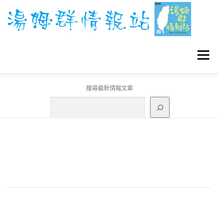
跳
至
主
要
內
容
選單
搜尋最新情報文章
GO團體戰BOSS
寶可夢工具
寶可夢
3C資訊
刊登聯繫