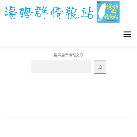
跳
至
主
要
內
容
選單
搜尋最新情報文章
GO團體戰BOSS
寶可夢工具
寶可夢
3C資訊
刊登聯繫