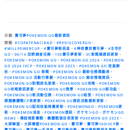
分類:
寶可夢POKEMON GO最新資訊
標籤:
#COPATENACIDAD
、
#REDISCOVERGO
、
#WILLPOWERCUP
、
#寶可夢新訊息
、
#神奇寶貝寶可夢
、
#포켓몬
GO
、
06/14 田野調查任務
、
100寶可夢更新
、
3C新聞稿資訊更新
、
POKEMON
、
POKEMON GO
、
POKEMON GO 2024
、
POKEMON
GO 2024 IVCP
、
POKEMON GO 2025
、
POKEMON GO 技能解
析
、
POKEMON GO 新聞
、
POKEMON GO 最新任務獎勵表
、
POKEMON GO 活動行事曆
、
POKEMON GO 解析情報資訊
、
POKEMON GO對戰排名更新
、
POKEMON GO攻略
、
POKEMON
GO攻略資訊更新
、
POKEMON GO教學
、
POKEMON GO新功能
、
POKEMON GO新活動任務
、
POKEMON GO秘笈
、
POKEMON GO
課題團體戰CP表更新
、
POKEMON GO資訊活動最新更新
、
POKEMON GO配招技能推薦更新
、
POKEMONGO
、
POKEMON更
新
、
POKEMON消息
、
POKEMON資訊
、
ポケモンGO
、
ポケモンGO
NEWS
、
傳說暗影團戰
、
團體戰頭目表更新 POKEMON GO 2025
、
大師聯盟
、
大師聯盟POKEMON GO
、
寶可夢
、
寶可夢100IVCP表
、
寶可夢GO
、
寶可夢一手消息
、
寶可夢任務
、
寶可夢對戰排名更新
、
寶