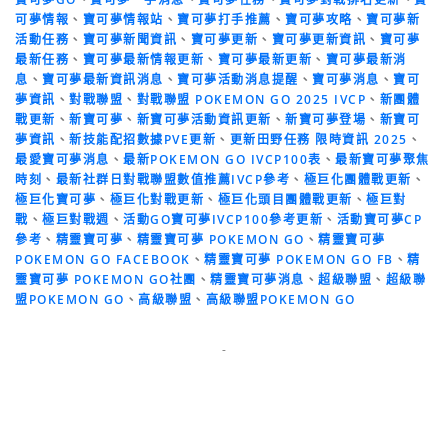
可夢情報
、
寶可夢情報站
、
寶可夢打手推薦
、
寶可夢攻略
、
寶可夢新
活動任務
、
寶可夢新聞資訊
、
寶可夢更新
、
寶可夢更新資訊
、
寶可夢
最新任務
、
寶可夢最新情報更新
、
寶可夢最新更新
、
寶可夢最新消
息
、
寶可夢最新資訊消息
、
寶可夢活動消息提醒
、
寶可夢消息
、
寶可
夢資訊
、
對戰聯盟
、
對戰聯盟 POKEMON GO 2025 IVCP
、
新團體
戰更新
、
新寶可夢
、
新寶可夢活動資訊更新
、
新寶可夢登場
、
新寶可
夢資訊
、
新技能配招數據PVE更新
、
更新田野任務 限時資訊 2025
、
最愛寶可夢消息
、
最新POKEMON GO IVCP100表
、
最新寶可夢聚焦
時刻
、
最新社群日對戰聯盟數值推薦IVCP參考
、
極巨化團體戰更新
、
極巨化寶可夢
、
極巨化對戰更新
、
極巨化頭目團體戰更新
、
極巨對
戰
、
極巨對戰週
、
活動GO寶可夢IVCP100參考更新
、
活動寶可夢CP
參考
、
精靈寶可夢
、
精靈寶可夢 POKEMON GO
、
精靈寶可夢
POKEMON GO FACEBOOK
、
精靈寶可夢 POKEMON GO FB
、
精
靈寶可夢 POKEMON GO社團
、
精靈寶可夢消息
、
超級聯盟
、
超級聯
盟POKEMON GO
、
高級聯盟
、
高級聯盟POKEMON GO
-