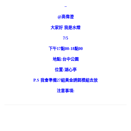
–
@高偉澄
大家好 我是水燈
7/5
下午17點00-18點00
地點:台中公園
位置:湖心亭
P.S 我會準備27組黃金誘餌模組去放
注意事項: