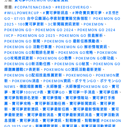
分類:
寶可夢POKEMON GO最新資訊
標籤:
#COPATENACIDAD
、
#REDISCOVERGO
、
#WILLPOWERCUP
、
#寶可夢新訊息
、
#神奇寶貝寶可夢
、
#포켓몬
GO
、
07/05 台中公園湖心亭索財靈寶箱兌換領取！ POKEMON GO
2025
、
100寶可夢更新
、
3C新聞稿資訊更新
、
POKEMON
、
POKEMON GO
、
POKEMON GO 2024
、
POKEMON GO 2024
IVCP
、
POKEMON GO 2025
、
POKEMON GO 技能解析
、
POKEMON GO 新聞
、
POKEMON GO 最新任務獎勵表
、
POKEMON GO 活動行事曆
、
POKEMON GO 解析情報資訊
、
POKEMON GO對戰排名更新
、
POKEMON GO攻略
、
POKEMON
GO攻略資訊更新
、
POKEMON GO教學
、
POKEMON GO新功能
、
POKEMON GO新活動任務
、
POKEMON GO秘笈
、
POKEMON GO
課題團體戰CP表更新
、
POKEMON GO資訊活動最新更新
、
POKEMON GO配招技能推薦更新
、
POKEMONGO
、
POKEMON更
新
、
POKEMON消息
、
POKEMON資訊
、
ポケモンGO
、
ポケモンGO
NEWS
、
傳說暗影團戰
、
大師聯盟
、
大師聯盟POKEMON GO
、
寶可
夢
、
寶可夢100IVCP表
、
寶可夢GO
、
寶可夢一手消息
、
寶可夢任務
、
寶可夢對戰排名更新
、
寶可夢情報
、
寶可夢情報站
、
寶可夢打手推
薦
、
寶可夢攻略
、
寶可夢新活動任務
、
寶可夢新聞資訊
、
寶可夢更
新
、
寶可夢更新資訊
、
寶可夢最新任務
、
寶可夢最新情報更新
、
寶可
夢最新更新
、
寶可夢最新消息
、
寶可夢最新資訊消息
、
寶可夢活動消
息提醒
、
寶可夢消息
、
寶可夢資訊
、
對戰聯盟
、
對戰聯盟 POKEMON
GO 2025 IVCP
、
新團體戰更新
、
新寶可夢
、
新寶可夢活動資訊更