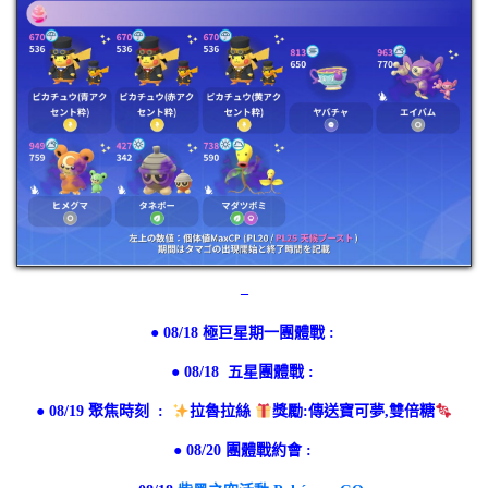
–
● 08/18 極巨星期一團體戰 :
● 08/18 五星團體戰 :
● 08/19
聚焦時刻 :
拉魯拉絲
獎勵:傳送寶可夢,雙倍糖
● 08/20 團體戰約會 :