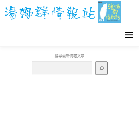
跳
至
主
要
內
容
選單
搜尋最新情報文章
GO團體戰BOSS
寶可夢工具
寶可夢
3C資訊
刊登聯繫