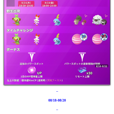
–
08/18-08/20
–