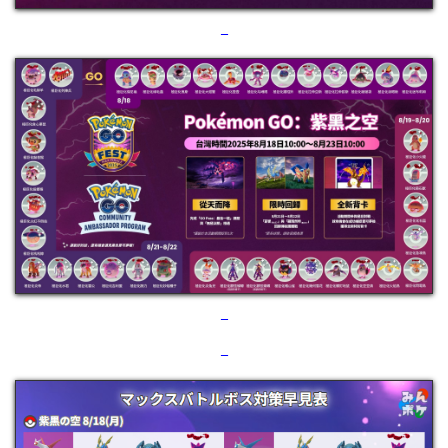
–
–
–