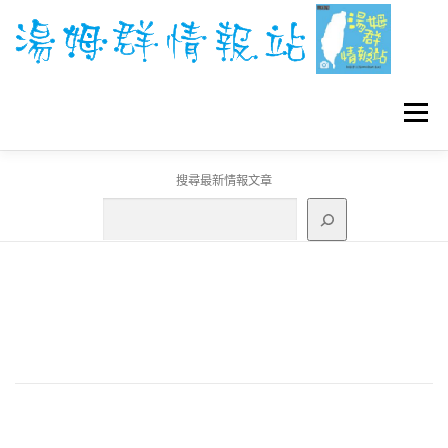
跳
至
主
要
內
容
選單
搜尋最新情報文章
GO團體戰BOSS
寶可夢工具
寶可夢
3C資訊
刊登聯繫