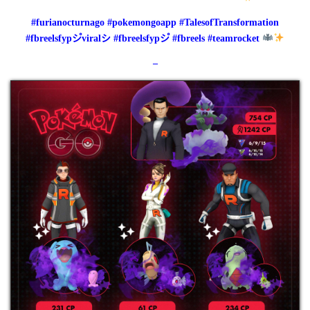
#furianocturnago #pokemongoapp #TalesofTransformation
#fbreelsfypシ゚viralシ #fbreelsfypシ゚ #fbreels #teamrocket
–