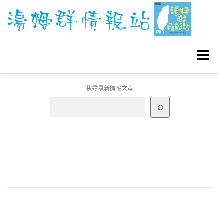
跳
至
主
要
內
容
選單
搜尋最新情報文章
GO團體戰BOSS
寶可夢工具
寶可夢
3C資訊
刊登聯繫