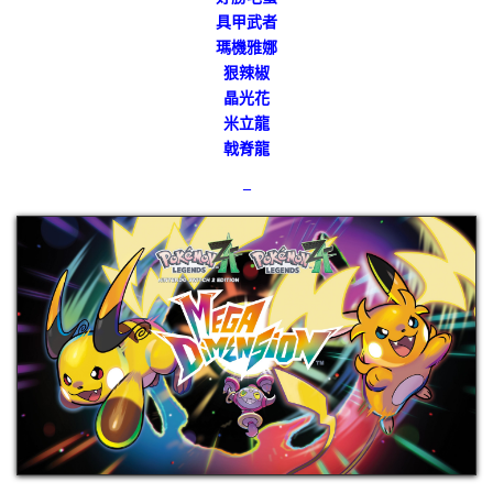
具甲武者
瑪機雅娜
狠辣椒
晶光花
米立龍
戟脊龍
–