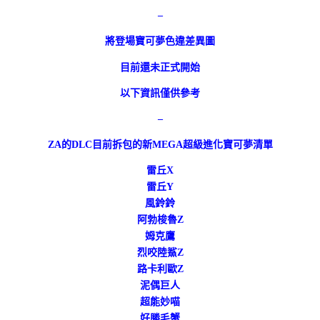
–
將登場寶可夢色違差異圖
目前還未正式開始
以下資訊僅供參考
–
ZA的DLC目前拆包的新MEGA超級進化寶可夢清單
雷丘X
雷丘Y
風鈴鈴
阿勃梭魯Z
姆克鷹
烈咬陸鯊Z
路卡利歐Z
泥偶巨人
超能妙喵
好勝毛蟹