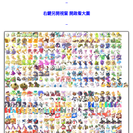
–
右鍵另開視窗 開啟看大圖
–