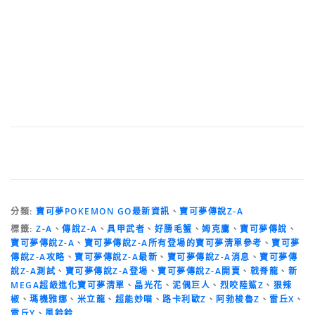
分類:
寶可夢POKEMON GO最新資訊
、
寶可夢傳說Z-A
標籤:
Z-A
、
傳說Z-A
、
具甲武者
、
好勝毛蟹
、
姆克鷹
、
寶可夢傳說
、
寶可夢傳說Z-A
、
寶可夢傳說Z-A所有登場的寶可夢清單參考
、
寶可夢
傳說Z-A攻略
、
寶可夢傳說Z-A最新
、
寶可夢傳說Z-A消息
、
寶可夢傳
說Z-A測試
、
寶可夢傳說Z-A登場
、
寶可夢傳說Z-A開賣
、
戟脊龍
、
新
MEGA超級進化寶可夢清單
、
晶光花
、
泥偶巨人
、
烈咬陸鯊Z
、
狠辣
椒
、
瑪機雅娜
、
米立龍
、
超能妙喵
、
路卡利歐Z
、
阿勃梭魯Z
、
雷丘X
、
雷丘Y
、
風鈴鈴