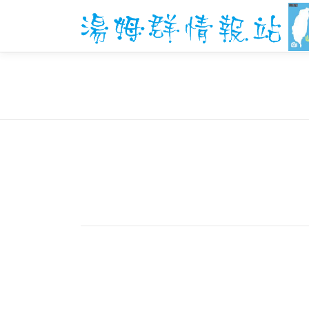
跳
至
主
要
內
容