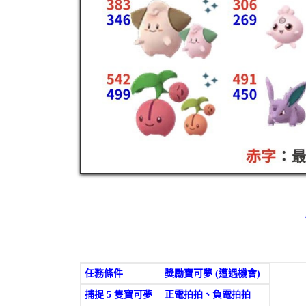
任務條件
獎勵寶可夢 (遭遇機會)
捕捉 5 隻寶可夢
正電拍拍、負電拍拍