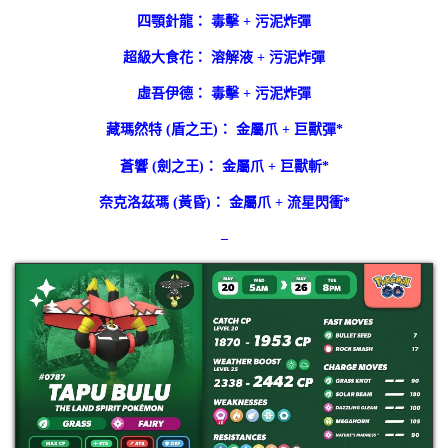
四顎針龍： 毒擊 + 污泥炸彈
超級大食花： 溶解液 + 污泥炸彈
虛吾伊德： 毒擊 + 污泥炸彈
藏瑪然特 (盾之王)： 金屬爪 + 巨獸彈*
蒼響 (劍之王)： 金屬爪 + 巨獸斬*
奈克洛茲瑪 (黃昏)： 金屬爪 + 流星閃衝*
–