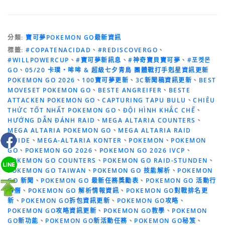
分類:
寶可夢POKEMON GO最新資訊
標籤:
#COPATENACIDAD
、
#REDISCOVERGO
、
#WILLPOWERCUP
、
#寶可夢新訊息
、
#神奇寶貝寶可夢
、
#포켓몬
GO
、
05/20 卡璞・哞哞 & 超級七夕青鳥 團體戰打手剋星資訊更新
POKEMON GO 2026
、
100寶可夢更新
、
3C新聞稿資訊更新
、
BEST
MOVESET POKEMON GO
、
BESTE ANGREIFER
、
BESTE
ATTACKEN POKEMON GO
、
CAPTURING TAPU BULU
、
CHIÊU
THỨC TỐT NHẤT POKEMON GO
、
ĐỘI HÌNH KHẮC CHẾ
、
HƯỚNG DẪN ĐÁNH RAID
、
MEGA ALTARIA COUNTERS
、
MEGA ALTARIA POKEMON GO
、
MEGA ALTARIA RAID
GUIDE
、
MEGA-ALTARIA KONTER
、
POKEMON
、
POKEMON
GO
、
POKEMON GO 2026
、
POKEMON GO 2026 IVCP
、
POKEMON GO COUNTERS
、
POKEMON GO RAID-STUNDEN
、
POKEMON GO TAIWAN
、
POKEMON GO 技能解析
、
POKEMON
GO 新聞
、
POKEMON GO 最新任務獎勵表
、
POKEMON GO 活動行
事曆
、
POKEMON GO 解析情報資訊
、
POKEMON GO對戰排名更
新
、
POKEMON GO拆包資訊更新
、
POKEMON GO攻略
、
POKEMON GO攻略資訊更新
、
POKEMON GO教學
、
POKEMON
GO新功能
、
POKEMON GO新活動任務
、
POKEMON GO秘笈
、