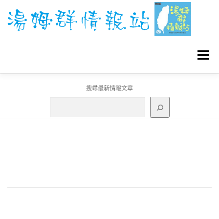
跳
至
主
要
內
容
選單
搜尋最新情報文章
GO團體戰BOSS
寶可夢工具
寶可夢
3C資訊
刊登聯繫