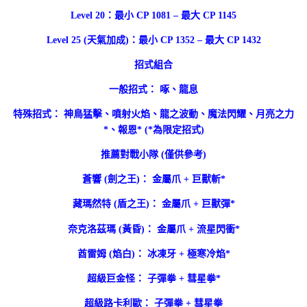
Level 20：最小 CP 1081 – 最大 CP 1145
Level 25 (天氣加成)：最小 CP 1352 – 最大 CP 1432
招式組合
一般招式： 啄、龍息
特殊招式： 神鳥猛擊、噴射火焰、龍之波動、魔法閃耀、月亮之力
*、報恩* (*為限定招式)
推薦對戰小隊 (僅供參考)
蒼響 (劍之王)： 金屬爪 + 巨獸斬*
藏瑪然特 (盾之王)： 金屬爪 + 巨獸彈*
奈克洛茲瑪 (黃昏)： 金屬爪 + 流星閃衝*
酋雷姆 (焰白)： 冰凍牙 + 極寒冷焰*
超級巨金怪： 子彈拳 + 彗星拳*
超級路卡利歐： 子彈拳 + 彗星拳