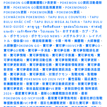
POKEMON GO課題團體戰CP表更新
、
POKEMON GO資訊活動最新
更新
、
POKEMON GO配招技能推薦更新
、
POKEMONGO
、
POKEMON更新
、
POKEMON消息
、
POKEMON資訊
、
SCHWÄCHEN POKEMONS
、
TAPU BULU COUNTERS
、
TAPU
BULU KHẮC CHẾ
、
TAPU BULU MEGA ALTARIA
、
TAPU BULU
RAID-GUIDE
、
คาพู-บูลู
、
จัดทีมตีบอส
、
จุดอ่อนโปเกมอน
、
ท่าต่อสู้
แนะนำ
、
เมก้าชีลทาริส
、
โปเกมอน โก
、
おすすめ技
、
カプ・ブル
ル
、
ポケモンGO
、
ポケモンGO NEWS
、
メガチルタリス
、
レイドバ
トル
、
個体値100
、
傳說暗影團戰
、
卡璞・哞哞
、
團體戰
、
大師聯盟
、
大師聯盟POKEMON GO
、
寶可夢
、
寶可夢100IVCP表
、
寶可夢GO
、
寶可夢GO攻略
、
寶可夢一手消息
、
寶可夢任務
、
寶可夢對戰排名更
新
、
寶可夢情報
、
寶可夢情報站
、
寶可夢打手推薦
、
寶可夢攻略
、
寶
可夢攻略網站
、
寶可夢新活動任務
、
寶可夢新聞資訊
、
寶可夢更新
、
寶可夢更新資訊
、
寶可夢最新任務
、
寶可夢最新情報更新
、
寶可夢最
新更新
、
寶可夢最新消息
、
寶可夢最新資訊消息
、
寶可夢活動消息提
醒
、
寶可夢消息
、
寶可夢資訊
、
対策ポケモン
、
對戰攻略
、
對戰聯
盟
、
對戰聯盟 POKEMON GO 2026 IVCP
、
屬性弱點
、
弱点属性
、
新團體戰更新
、
新寶可夢
、
新寶可夢活動資訊更新
、
新寶可夢登場
、
新寶可夢資訊
、
新技能配招數據PVE更新
、
更新田野任務 限時資訊
2026
、
最愛寶可夢消息
、
最新GO團體戰頭目表更新
、
最新
POKEMON GO IVCP100表
、
最新寶可夢聚焦時刻
、
最新社群日對戰
聯盟數值推薦IVCP參考
、
極巨化團體戰更新
、
極巨化寶可夢
、
極巨化