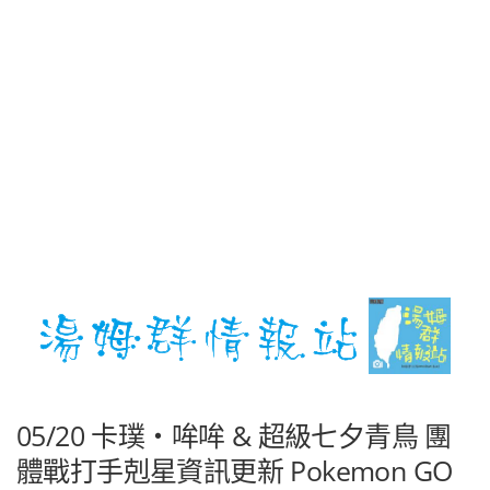
05/20 卡璞・哞哞 & 超級七夕青鳥 團
體戰打手剋星資訊更新 Pokemon GO