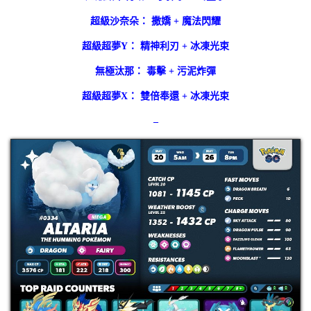
超級沙奈朵： 撒嬌 + 魔法閃耀
超級超夢Y： 精神利刃 + 冰凍光束
無極汰那： 毒擊 + 污泥炸彈
超級超夢X： 雙倍奉還 + 冰凍光束
–