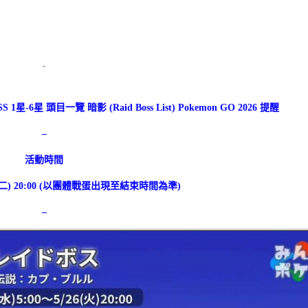
-
-6星 頭目一覽 暗影 (Raid Boss List) Pokemon GO 2026 提醒
–
活動時間
5/26(二) 20:00 (以團體戰蛋出現至結束時間為準)
–