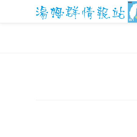
跳
至
主
要
內
容