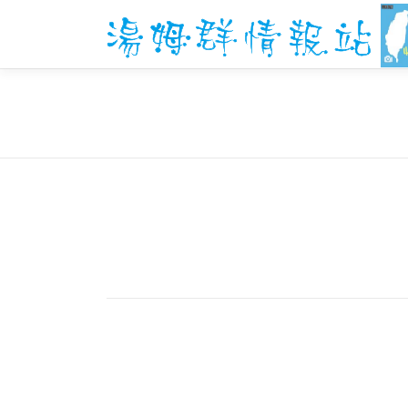
跳
至
主
要
內
容