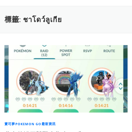
標籤:
ชาโดว์ลูเกีย
寶可夢POKEMON GO最新資訊